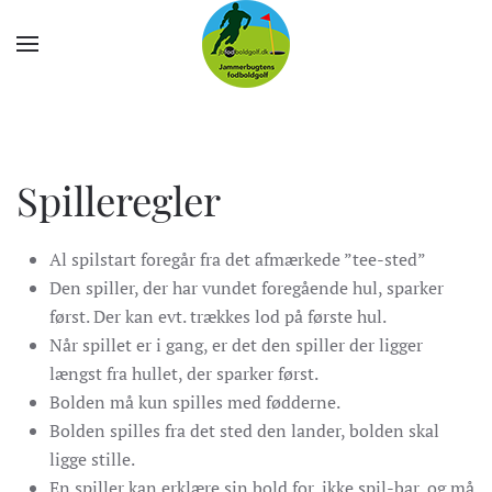
Spilleregler
Al spilstart foregår fra det afmærkede ”tee-sted”
Den spiller, der har vundet foregående hul, sparker
først. Der kan evt. trækkes lod på første hul.
Når spillet er i gang, er det den spiller der ligger
længst fra hullet, der sparker først.
Bolden må kun spilles med fødderne.
Bolden spilles fra det sted den lander, bolden skal
ligge stille.
En spiller kan erklære sin bold for, ikke spil-bar, og må