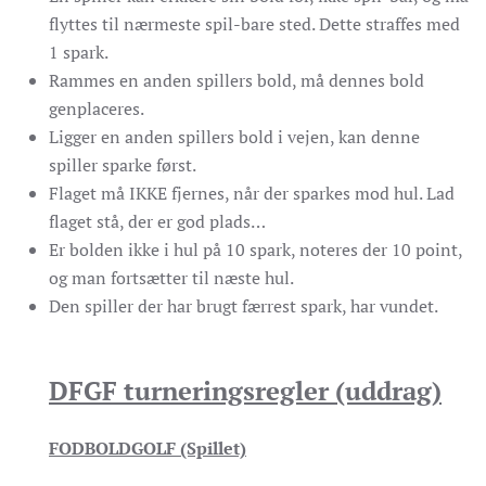
flyttes til nærmeste spil-bare sted. Dette straffes med
1 spark.
Rammes en anden spillers bold, må dennes bold
genplaceres.
Ligger en anden spillers bold i vejen, kan denne
spiller sparke først.
Flaget må IKKE fjernes, når der sparkes mod hul. Lad
flaget stå, der er god plads…
Er bolden ikke i hul på 10 spark, noteres der 10 point,
og man fortsætter til næste hul.
Den spiller der har brugt færrest spark, har vundet.
DFGF turneringsregler (uddrag)
FODBOLDGOLF (Spillet)