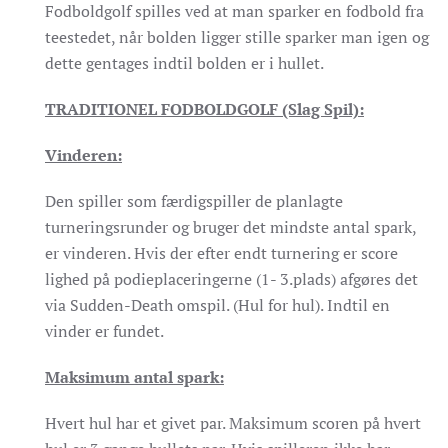
Fodboldgolf spilles ved at man sparker en fodbold fra
teestedet, når bolden ligger stille sparker man igen og
dette gentages indtil bolden er i hullet.
TRADITIONEL FODBOLDGOLF (Slag Spil):
Vinderen:
Den spiller som færdigspiller de planlagte
turneringsrunder og bruger det mindste antal spark,
er vinderen. Hvis der efter endt turnering er score
lighed på podieplaceringerne (1- 3.plads) afgøres det
via Sudden-Death omspil. (Hul for hul). Indtil en
vinder er fundet.
Maksimum antal spark:
Hvert hul har et givet par. Maksimum scoren på hvert