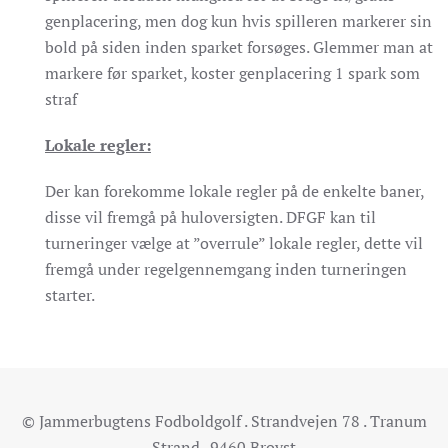
genplacering, men dog kun hvis spilleren markerer sin
bold på siden inden sparket forsøges. Glemmer man at
markere før sparket, koster genplacering 1 spark som
straf
Lokale regler:
Der kan forekomme lokale regler på de enkelte baner,
disse vil fremgå på huloversigten. DFGF kan til
turneringer vælge at ”overrule” lokale regler, dette vil
fremgå under regelgennemgang inden turneringen
starter.
© Jammerbugtens Fodboldgolf . Strandvejen 78 . Tranum
Strand . 9460 Brovst