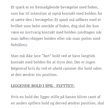
Et spark er en fremadgående bevægelse med foden,
som har til intention at opnå kontakt med bolden for
at sætte den i bevægelse. Et spark må udføres med et
hvilket som helst område af foden, dog skal der kun
være en kortvarig kontakt med bolden (undtagen når
man løfter/chipper bolden eller når man putter med
fodsålen).
Man må ikke lave “ført” bold ved at have langtids
kontakt med bolden for at styre den. Der er ingen
følgestraf hvis du ved et uheld rammer din bold uden
at den ændrer sin position.
LIGGENDE BOLD I SPIL - FLYTTET:
Hvis en bold der ligger stille på banen bliver ramt af
en anden spillers bold og derved ændrer position, skal