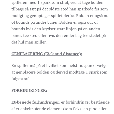
spilleren med 1 spark som straf, ved at tage bolden
tilbage så tæt på det sidste sted han sparkede fra som
muligt og genoptager spillet derfra. Bolden er også out
of bounds på andre baner. Bolden er også out of
bounds hvis den krydser start linjen på en anden
banes tee sted eller hvis den ender bag tee stedet på
det hul man spiller.
GENPLACERING (Kick and distance):
En spiller må på et hvilket som helst tidspunkt vælge
at genplacere bolden og derved modtage 1 spark som
følgestraf.
FORHINDRINGER:
Et-benede forhindringer
, er forhindringer bestående
af ét enkeltstående element (som f.eks: en pind eller