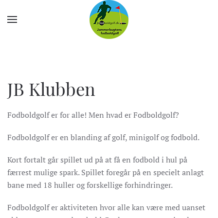
JB Klubben
Fodboldgolf er for alle! Men hvad er Fodboldgolf?
Fodboldgolf er en blanding af golf, minigolf og fodbold.
Kort fortalt går spillet ud på at få en fodbold i hul på
færrest mulige spark. Spillet foregår på en specielt anlagt
bane med 18 huller og forskellige forhindringer.
Fodboldgolf er aktiviteten hvor alle kan være med uanset